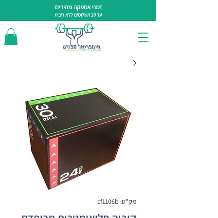
זמני אספקה מהירים
עד 10 תשלומים ללא ריבית
מק"ט: cf1106b
קוביה פליאומטרית מרופדת