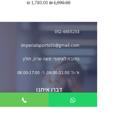
מחיר רגיל
מחיר מבצע
מ
052-6655253
imperialsports55@gmail.com
כתובת לאיסוף: משה שרת, חולון
א'-ה' 08:00-21:00, ו'- 08:00-17:00
דברו איתנו
השאירו פרטים וניצור עמכם קשר בהקדם