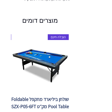
מוצרים דומים
הובלה חינם
הובלה 
שולחן ביליארד מתקפל Foldable
Pool Table מק״ט SZX-P05-6FT
X-P05-