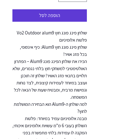
הוספה לסל
שולחן פינג פונג חוץ Vo2 Outdoor alum9
פלטות אלומיניום
שולחן פינג פונג חוץ Alum9: כיף אינסופי,
בכל מזג אוויר!
הכירו את שולחן הפינג פונג Alum9 – הפתרון
האולטימטיבי למשחקי חוץ בלתי נגמרים, שלא
תלויים בתנאי מזג האוויר! שולחן זה תוכנן
ועוצב במיוחד לעמידות קיצונית, לצד נוחות
וגמישות מרבית, ומבטיח שעות של הנאה לכל
המשפחה.
למה שולחן ה-Alum9 הוא הבחירה המושלמת
לחוץ?
מבנה אלומיניום עמיד במיוחד: פלטות
השולחן בעובי 6 מ"מ עשויות אלומיניום איכותי,
המקנה לו עמידות בלתי מתפשרת בפני