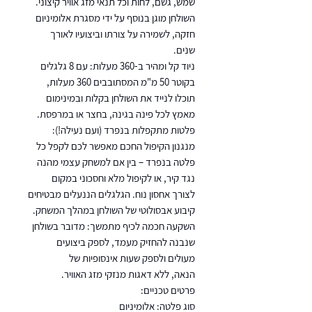
שמש, גשם, לחות וכל תנאי מזג אוויר קיצוני.
השולחן מוגן בנוסף על ידי מסגרת אלומיניום
חזקה, לשמירה על צורתו וביצועיו לאורך
שנים.
ניוד קל ומהיר ב-360 מעלות: עם 8 גלגלים
בקוטר 50 מ"מ המסתובבים 360 מעלות,
תוכלו לנייד את השולחן בקלות ובמינימום
מאמץ לכל פינה בגינה, בחצר או במרפסת.
פלטות מתקפלות בנפרד (ועם נעילה!):
מנגנון הקיפול החכם מאפשר לכם לקפל כל
פלטה בנפרד – בין אם למשחק עצמי מהנה
נגד קיר, או לקיפול מלא וחסכוני במקום
לצורך אחסון נוח. הגלגלים הננעלים מבטיחים
קיבוע אבסולוטי של השולחן במהלך המשחק.
השקעה חכמה לכיף מתמשך: מדובר בשולחן
שנבנה להחזיק מעמד, לספק ביצועים
מעולים ולספק שעות אינסופיות של
הנאה, ללא דאגות מנזקי מזג האוויר.
פרטים טכניים:
סוג פלטה: אלומיניום