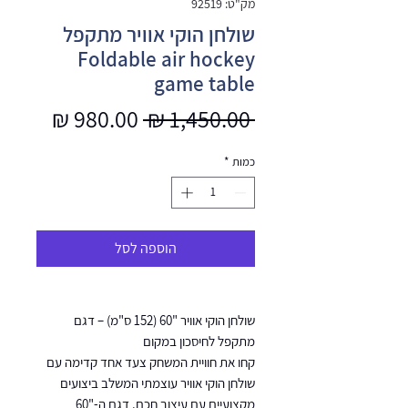
מק"ט: 92519
שולחן הוקי אוויר מתקפל
Foldable air hockey
game table
מחיר
מחיר
 ‏1,450.00 ‏₪ 
רגיל
מבצע
כמות
*
הוספה לסל
שולחן הוקי אוויר "60 (152 ס"מ) – דגם
מתקפל לחיסכון במקום
קחו את חוויית המשחק צעד אחד קדימה עם
שולחן הוקי אוויר עוצמתי המשלב ביצועים
מקצועיים עם עיצוב חכם. דגם ה-"60