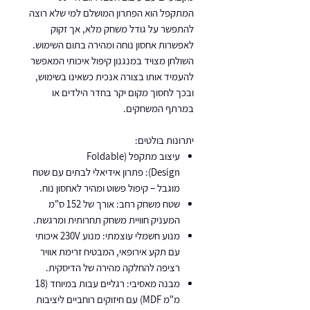
המתקפל הוא הפתרון המושלם למי שלא רוצה
להתפשר על גודל משחק מלא, אך זקוק
לאפשרות אחסון נוחה ומהירה בתום השימוש.
השולחן מצויד במנגנון קיפול איכותי המאפשר
להעמיד אותו בצורה אנכית כשאינו בשימוש,
ובכך לחסוך מקום יקר בחדר הילדים או
במרתף המשחקים.
יתרונות בולטים:
עיצוב מתקפל (Foldable
Design): פתרון אידיאלי לבתים עם שטח
מוגבל – קיפול פשוט ומהיר לאחסון נוח.
שטח משחק רחב: אורך של 152 ס"מ
המעניק חוויית משחק תחרותית ומרגשת.
מנוע חשמלי עוצמתי: מנוע 230V איכותי
עם תקע אירופאי, המבטיח זרימת אוויר
רציפה להחלקה מהירה של הדיסקית.
מבנה מאסיבי: רגליים עבות במיוחד (18
מ"מ MDF) עם חיזוקים רוחביים ליציבות