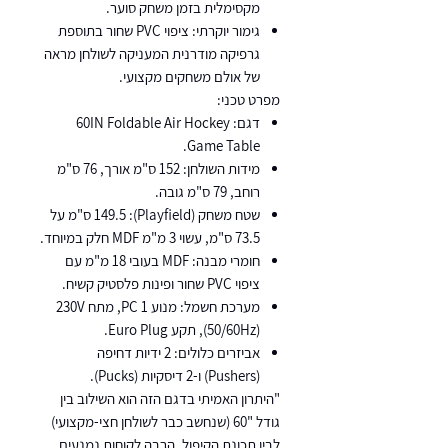
מקסימלית בזמן משחק סוער.
גימור יוקרתי: ציפוי PVC שחור בתוספת
גרפיקה מודרנית המעניקה לשולחן מראה
של אולם משחקים מקצועי.
מפרט טכני:
דגם: 60IN Foldable Air Hockey
Game Table.
מידות השולחן: 152 ס"מ אורך, 76 ס"מ
רוחב, 79 ס"מ גובה.
שטח משחק (Playfield): 149.5 ס"מ על
73.5 ס"מ, עשוי 3 מ"מ MDF חלק במיוחד.
חומרי מבנה: MDF בעובי 18 מ"מ עם
ציפוי PVC שחור ופינות פלסטיק קשיח.
מערכת חשמל: מנוע 1 PC, מתח 230V
(50/60Hz), תקע Euro Plug.
אביזרים כלולים: 2 ידיות דחיפה
(Pushers) ו-2 דיסקיות (Pucks).
"היתרון האמיתי בדגם הזה הוא השילוב בין
גודל "60 (שנחשב כבר לשולחן חצי-מקצועי)
לבין תכונת הקיפול. הרבה לקוחות נמנעים