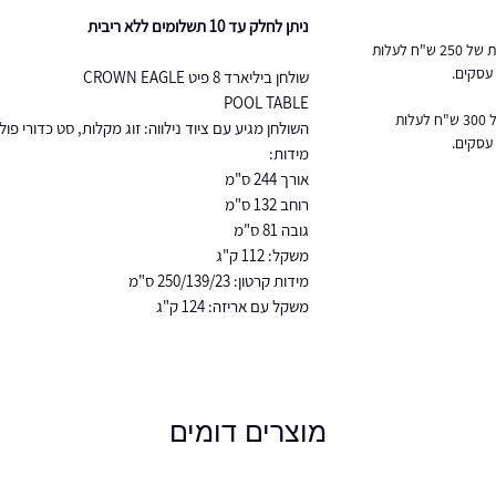
ניתן לחלק עד 10 תשלומים ללא ריבית
הובלות והרכבה מעבר לקו הירוק בתוספת של 250 ש"ח לעלות
שולחן ביליארד 8 פיט CROWN EAGLE
POOL TABLE
הובלה ליישובי הערבה ואילת בתוספת של 300 ש"ח לעלות
השולחן מגיע עם ציוד נילווה: זוג מקלות, סט כדורי פול,
מידות:
אורך 244 ס"מ
רוחב 132 ס"מ
גובה 81 ס"מ
משקל: 112 ק"ג
מידות קרטון: 250/139/23 ס"מ
משקל עם אריזה: 124 ק"ג
מוצרים דומים