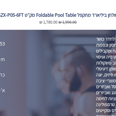
חן ביליארד מתקפל Foldable Pool Table מק״ט SZX-P05-6FT
מחיר רגיל
מחיר מבצע
 לחדר כושר
53
סון וכפפות
 ומקבילים
רפיה ועיסוי
om
וב משקולות
מן דיגיטלי
כתו
וזיזים, יוגה
מוצרי יציבה
ל ואביזרים
א'-ה' :00-21:00
נג ואביזרים
ניות לחימה
טרמפולינה
דס וסקייטים