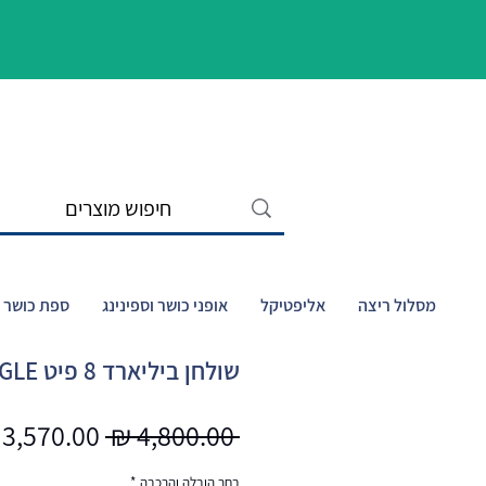
מסלול ריצה
אליפטיקל
אופני כושר וספינינג
ספת כושר ו
שולחן ביליארד 8 פיט CROWN EAGLE
מחיר
 ‏4,800.00 ‏₪ 
רגיל
בחר הובלה והרכבה
*