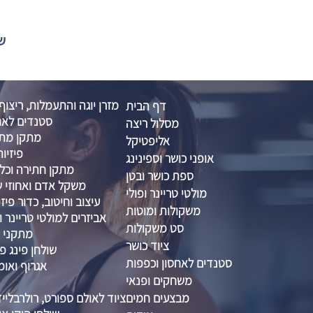
שול
מזרן יוגה והתעמלות, ריצוף
דף הבית
סטנדים לאח
מסלול ריצה
מתקן מתח
אליפטיקל
פיזיות
אופני כושר וספינינג
מתקן חתירה וכל
ספת כושר ובטן
משקל אדם ואחוזי שו
מולטי טריינר ופולי
עיצוב וחיטוב, כדור פיזיו 
משקולות ומוטות
אביזרים למולטי טריינר ו
סט משקולות
מתקני ס
ציוד כושר
שולחן פינג פו
סטנדים לאחסון וכפפות
אגרוף ואומ
משחקים ופנאי
מבצעים חמים
ציוד לאולם ספורט, רולרבליי