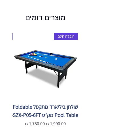
מוצרים דומים
הובלה חינם
הובלה 
שולחן ביליארד מתקפל Foldable
Pool Table מק״ט SZX-P05-6FT
X-P05-
מחיר רגיל
מחיר מבצע