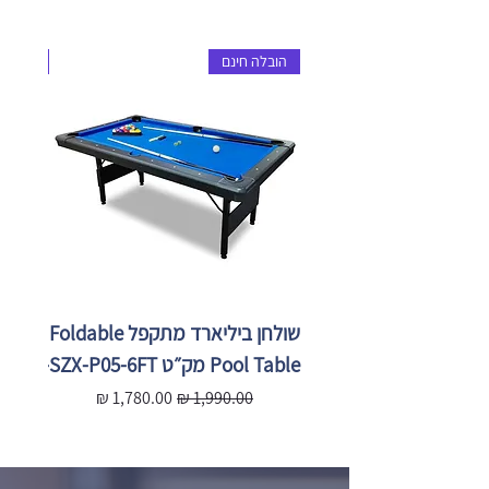
הובלה חינם
הובלה 
שולחן ביליארד מתקפל Foldable
Pool Table מק״ט SZX-P05-6FT
X-P05-
מחיר רגיל
מחיר מבצע
מ