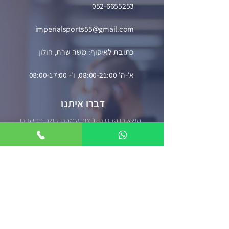
052-6655253
imperialsports55@gmail.com
כתובת לאיסוף: משה שרת, חולון
א'-ה' 08:00-21:00, ו'- 08:00-17:00
דברו איתנו
השאירו פרטים וניצור עמכם קשר בהקדם