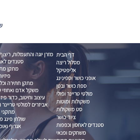
שול
מזרן יוגה והתעמלות, ריצוף
דף הבית
סטנדים לאח
מסלול ריצה
מתקן מתח
אליפטיקל
פיזיות
אופני כושר וספינינג
מתקן חתירה וכל
ספת כושר ובטן
משקל אדם ואחוזי שו
מולטי טריינר ופולי
עיצוב וחיטוב, כדור פיזיו 
משקולות ומוטות
אביזרים למולטי טריינר ו
סט משקולות
מתקני ס
ציוד כושר
שולחן פינג פו
סטנדים לאחסון וכפפות
אגרוף ואומ
משחקים ופנאי