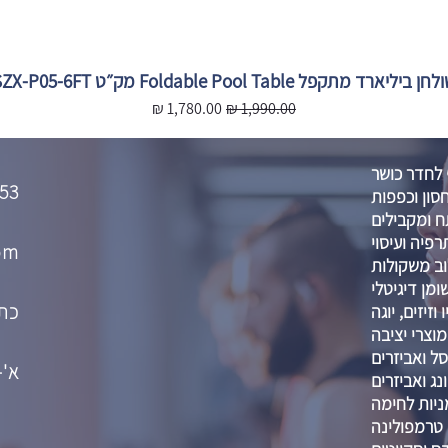
חן ביליארד מתקפל Foldable Pool Table מק״ט SZX-P05-6FT
מחיר רגיל
מחיר מבצע
 לחדר כושר
53
סון וכפפות
 ומקבילים
רפיה ועיסוי
om
וב משקולות
מן דיגיטלי
כתו
וזיזים, יוגה
מוצרי יציבה
ל ואביזרים
א'-ה' :00-21:00
נג ואביזרים
ניות לחימה
טרמפולינה