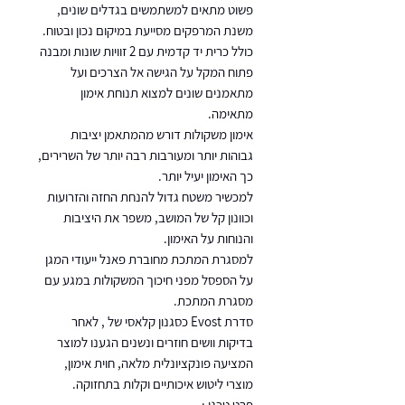
פשוט מתאים למשתמשים בגדלים שונים,
משנת המרפקים מסייעת במיקום נכון ובטוח.
כולל כרית יד קדמית עם 2 זוויות שונות ומבנה
פתוח המקל על הגישה אל הצרכים ועל
מתאמנים שונים למצוא תנוחת אימון
מתאימה.
אימון משקולות דורש מהמתאמן יציבות
גבוהות יותר ומעורבות רבה יותר של השרירים,
כך האימון יעיל יותר.
למכשיר משטח גדול להנחת החזה והזרועות
וכוונון קל של המושב, משפר את היציבות
והנוחות על האימון.
למסגרת המתכת מחוברת פאנל ייעודי המגן
על הספסל מפני חיכוך המשקולות במגע עם
מסגרת המתכת.
סדרת Evost כסגנון קלאסי של , לאחר
בדיקות וושים חוזרים ונשנים הגענו למוצר
המציעה פונקציונלית מלאה, חוית אימון,
מוצרי ליטוש איכותיים וקלות בתחזוקה.
פרט טכני :