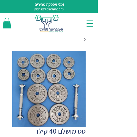
זמני אספקה מהירים
עד 10 תשלומים ללא ריבית
סט מושלם 40 קילו