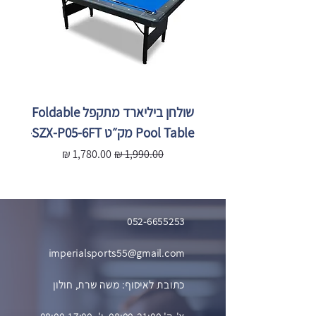
שולחן ביליארד מתקפל Foldable
Pool Table מק״ט SZX-P05-6FT
X-P05-
מחיר רגיל
מחיר מבצע
מ
052-6655253
imperialsports55@gmail.com
כתובת לאיסוף: משה שרת, חולון