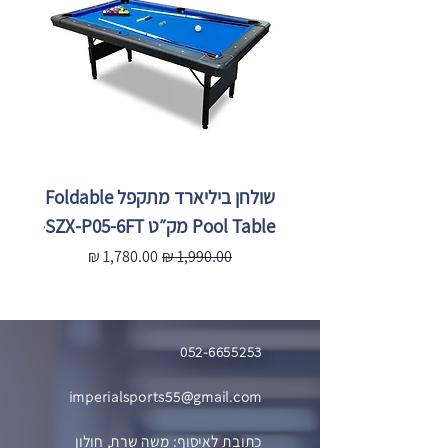
שולחן ביליארד מתקפל Foldable
Pool Table מק״ט SZX-P05-6FT
X-P05-
מחיר רגיל
מחיר מבצע
מ
052-6655253
imperialsports55@gmail.com
כתובת לאיסוף: משה שרת, חולון