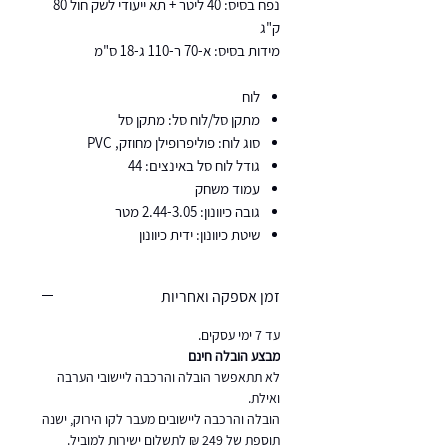
נפח בסיס: 40 ליטר + תא ייעודי לשק חול 80
ק"ג
מידות בסיס: א-70 ר-110 ג-18 ס"מ
לוח
מתקן סל/לוח סל: מתקן סל
סוג לוח: פוליפרופילן מחוזק, PVC
גודל לוח סל באינצים: 44
עמוד משחק
גובה כיוונון: 2.44-3.05 מטר
שיטת כיוונון: ידית כיוונון
זמן אספקה ואחריות
עד 7 ימי עסקים.
מבצע הובלה חינם
לא תתאפשר הובלה והרכבה ליישובי הערבה
ואילת.
הובלה והרכבה ליישובים מעבר לקו הירוק, ישנה
תוספת של 249 ₪ לתשלום ישירות למוביל.