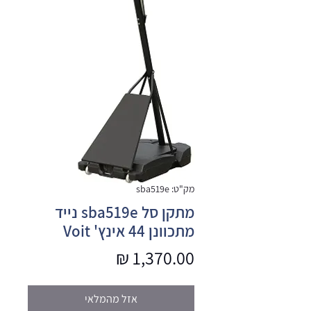
מק"ט: sba519e
מתקן סל sba519e נייד
מתכוונן 44 אינץ' Voit
מחיר
אזל מהמלאי