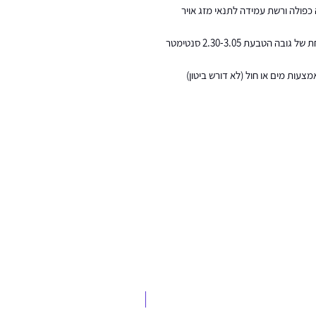
על קפיץ דחיסה כפולה ורשת עמידה לתנאי מזג אויר
מנגנון כוונון מהיר Speed Shift® מאפשר שינוי ביד אחת של גובה הטבעת 2.30-3.05 סנטימטר
מילוי בקלות באמצעות מים או חול (לא דורש ביטון)
הובלה חינם