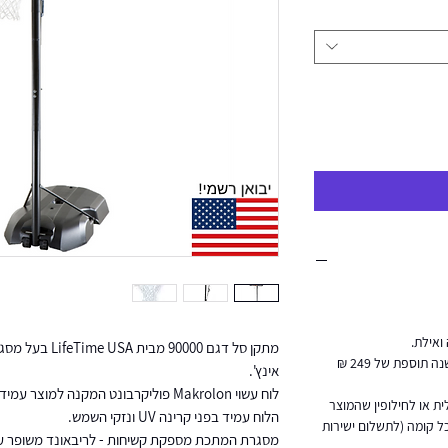
ואילת.
הובלה והרכבה ליישובים מעבר לקו הירוק, ישנה תוספת של 249 ₪
אינץ'.
לוח עשוי Makrolon פוליקרבונט המקנה למוצר עמידות חזקה באופן משמעותי מלוח אקרילי.
ת או לחילופין שהמוצר
הלוח עמיד בפני קרינה UV ונזקי השמש.
מעלית, ישנה תוספת של 50 ₪ לכל קומה (לתשלום ישירות
מסגרת המתכת מספקת קשיחות - לריבאונד משופר עמ