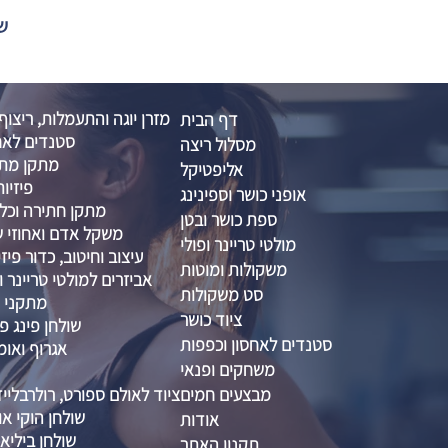
שול
מזרן יוגה והתעמלות, ריצוף
דף הבית
סטנדים לאח
מסלול ריצה
מתקן מתח
אליפטיקל
פיזיות
אופני כושר וספינינג
מתקן חתירה וכל
ספת כושר ובטן
משקל אדם ואחוזי שו
מולטי טריינר ופולי
עיצוב וחיטוב, כדור פיזיו 
משקולות ומוטות
אביזרים למולטי טריינר ו
סט משקולות
מתקני ס
ציוד כושר
שולחן פינג פו
סטנדים לאחסון וכפפות
אגרוף ואומ
משחקים ופנאי
מבצעים חמים
ציוד לאולם ספורט, רולרבליי
שולחן הוקי אוו
אודות
שולחן ביליא
תקנון האתר