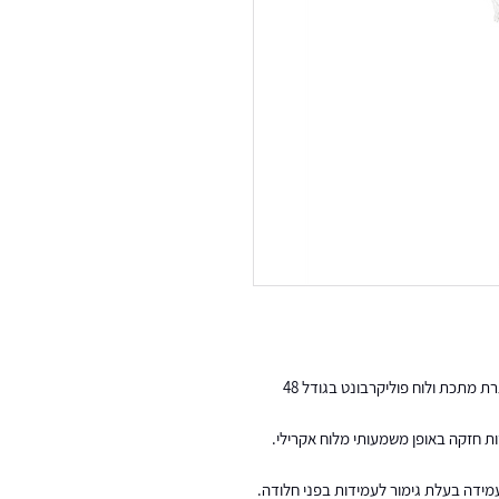
מתקן סל דגם 90000 מבית LifeTime USA בעל מסגרת מתכת ולוח פוליקרבונט בגודל 48
ידה בעלת גימור לעמידות בפני חלודה.