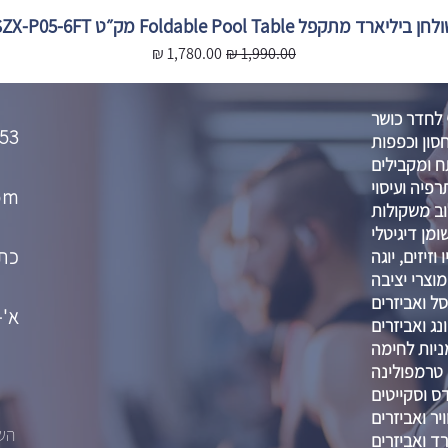
חן ביליארד מתקפל Foldable Pool Table מק״ט SZX-P05-6FT
מחיר רגיל
מחיר מבצע
 לחדר כושר
53
סון וכפפות
 ומקבילים
רפיה ועיסוי
om
וב משקולות
מן דיגיטלי
כתו
וזיזים, יוגה
מוצרי יציבה
ל ואביזרים
א'-ה' :00-21:00
נג ואביזרים
ניות לחימה
טרמפולינה
דס וסקייטים
יר ואביזרים
השא
רד ואביזרים