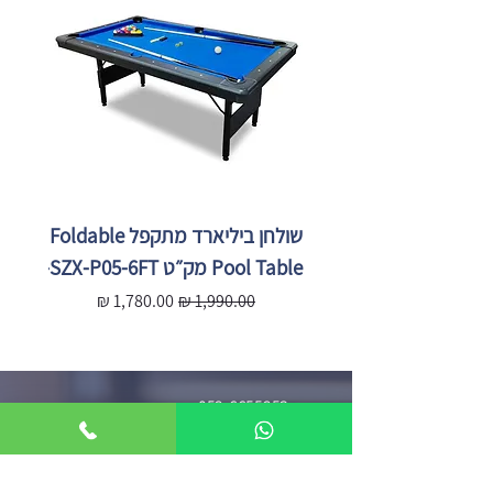
שולחן ביליארד מתקפל Foldable
Pool Table מק״ט SZX-P05-6FT
X-P05-
מחיר רגיל
מחיר מבצע
מ
052-6655253
imperialsports55@gmail.com