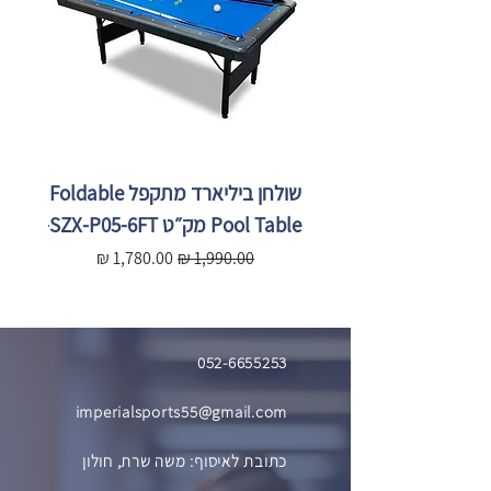
שולחן ביליארד מתקפל Foldable
Pool Table מק״ט SZX-P05-6FT
X-P05-
מחיר רגיל
מחיר מבצע
מ
052-6655253
imperialsports55@gmail.com
כתובת לאיסוף: משה שרת, חולון