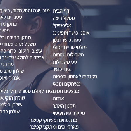
מזרן יוגה והתעמלות, ריצוף
דף הבית
סטנדים לאח
מסלול ריצה
מתקן מתח
אליפטיקל
פיזיות
אופני כושר וספינינג
מתקן חתירה וכל
ספת כושר ובטן
משקל אדם ואחוזי שו
מולטי טריינר ופולי
עיצוב וחיטוב, כדור פיזיו 
משקולות ומוטות
אביזרים למולטי טריינר ו
סט משקולות
מתקני ס
ציוד כושר
שולחן פינג פו
סטנדים לאחסון וכפפות
אגרוף ואומ
משחקים ופנאי
מבצעים חמים
ציוד לאולם ספורט, רולרבליי
שולחן הוקי אוו
אודות
שולחן ביליא
תקנון האתר
שולחן כדור
פיזיותרפיה ועיסוי
מתנפחים ומשחקי קפיצה
פארקי מים ומתקני קפיצה