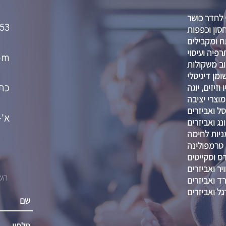
 לחדר כושר
53
סון וכפפות
 ומקבילים
רפיה ועיסוי
om
וב משקולות
מן דיגיטלי
כתו
וזיזים, יוגה
מוצרי יציבה
ל ואביזרים
א'-ה' :00-21:00
נג ואביזרים
ניות לחימה
טרמפולינה
דס וסקייטים
יר ואביזרים
השא
רד ואביזרים
גל ואביזרים