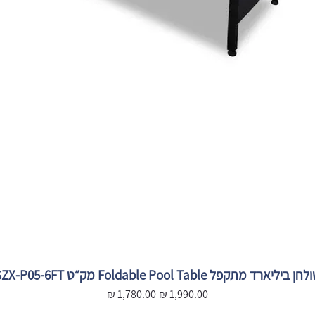
חן ביליארד מתקפל Foldable Pool Table מק״ט SZX-P05-6FT
מחיר רגיל
מחיר מבצע