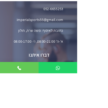
052-6655253
imperialsports55@gmail.com
כתובת לאיסוף: משה שרת, חולון
א'-ה' 08:00-21:00, ו'- 08:00-17:00
דברו איתנו
השאירו פרטים וניצור עמכם קשר בהקדם