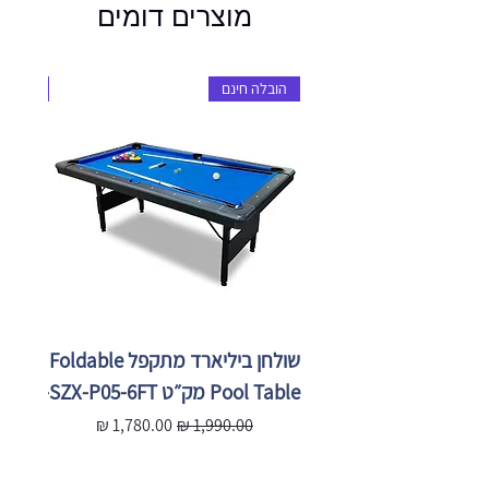
מוצרים דומים
הובלה חינם
הובלה 
שולחן ביליארד מתקפל Foldable
Pool Table מק״ט SZX-P05-6FT
X-P05-
מחיר רגיל
מחיר מבצע
מ