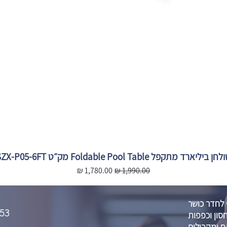
חן ביליארד מתקפל Foldable Pool Table מק״ט SZX-P05-6FT
מחיר רגיל
מחיר מבצע
 לחדר כושר
53
סון וכפפות
 ומקבילים