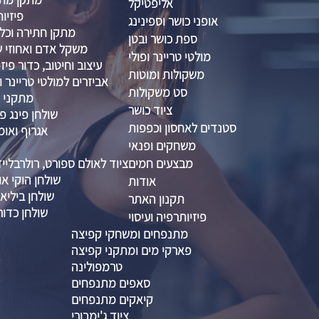
אליפטיקל
פיזיות
אופני כושר וספינינג
מתקן חתירה וכל
ספת כושר ובטן
משקל אדם ואחוזי שו
מולטי טריינר ופולי
עיצוב וחיטוב, כדור פיזיו 
משקולות ומוטות
אביזרים למולטי טריינר ו
סט משקולות
מתקני ס
ציוד כושר
שולחן פינג פו
סטנדים לאחסון וכפפות
אגרוף ואומ
משחקים ופנאי
מבצעים חמים
ציוד לאולם ספורט, רולרבליי
שולחן הוקי אוו
אודות
שולחן ביליא
תקנון האתר
שולחן כדור
פיזיותרפיה ועיסוי
מתנפחים ומשחקי קפיצה
פארקי מים ומתקני קפיצה
טרמפולינה
סאפים מתנפחים
קיאקים מתנפחים
ציוד ג'ימבורי