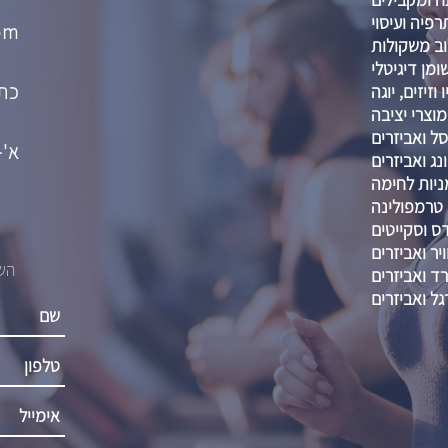
רפיה ועיסוי
om
וב משקולות
מן דיגיטלי
כתו
וזיזים, יוגה
מוצרי יציבה
ל ואביזרים
א'-ה' :00-21:00
נג ואביזרים
ניות לחימה
טרמפולינה
דס וסקייטים
יר ואביזרים
השא
רד ואביזרים
גל ואביזרים