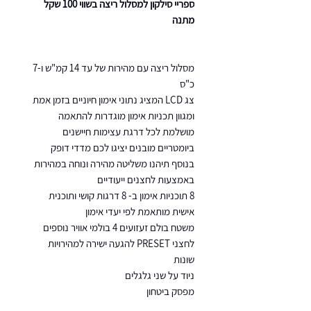
ספריי סילקון למסלול ריצה בשווי 100 שקל
מתנה
מסלול ריצה עם מהירות של עד 14 קמ"ש ו-7
כ"ס
צג LCD המציג נתוני אימון חיוניים בזמן אמת
ומגוון תכניות אימון מוגדרות להתאמה
מושלמת לכל דרגת עצימות חיישנים
ביומטריים מובנים יציגו לכם מדדי דופק
בנוסף תיהנו משליטה מהירה ונוחה במהירות
באמצעות לחצנים ייעודיים
8 תוכניות אימון ב- 8 דרגות קושי ותוכנית
אישית מותאמת לפי יעדי אימון
משטח בולם זעזועים 4 בולמי אוויר נוספים
לחצני PRESET להגעה ישירה למהירויות
שונות
ניוד על שני גלגלים
מפסק ביטחון