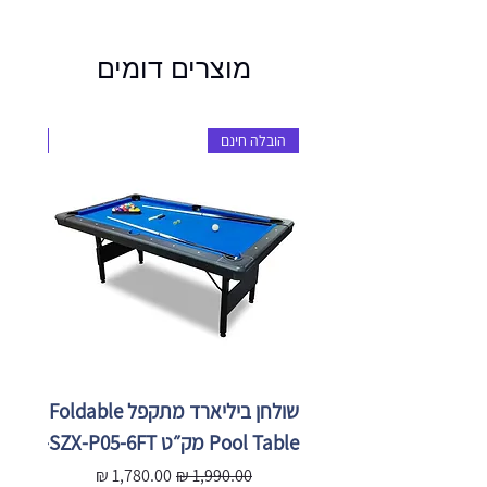
מוצרים דומים
הובלה חינם
הובלה 
שולחן ביליארד מתקפל Foldable
Pool Table מק״ט SZX-P05-6FT
X-P05-
מחיר רגיל
מחיר מבצע