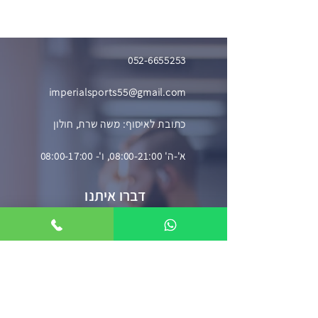
מ
052-6655253
imperialsports55@gmail.com
כתובת לאיסוף: משה שרת, חולון
א'-ה' 08:00-21:00, ו'- 08:00-17:00
דברו איתנו
השאירו פרטים וניצור עמכם קשר בהקדם