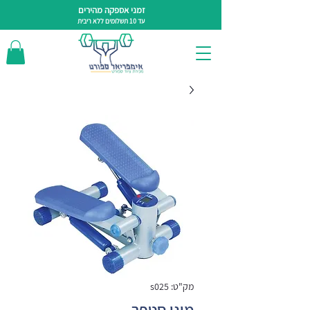
זמני אספקה מהירים
עד 10 תשלומים ללא ריבית
מק"ט: s025
מיני סטפר