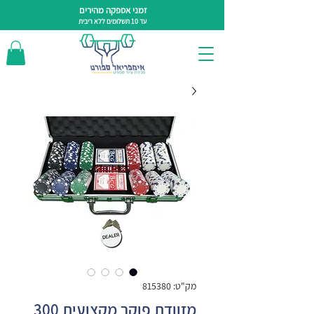
זמני אספקה מהירים
עד 10 תשלומים ללא ריבית
מק"ט: 815380
מזוודת פוקר מקצועית 300