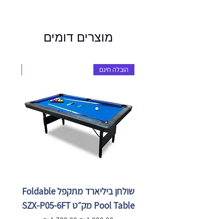
מוצרים דומים
הובלה חינם
הובלה 
שולחן ביליארד מתקפל Foldable
Pool Table מק״ט SZX-P05-6FT
X-P05-