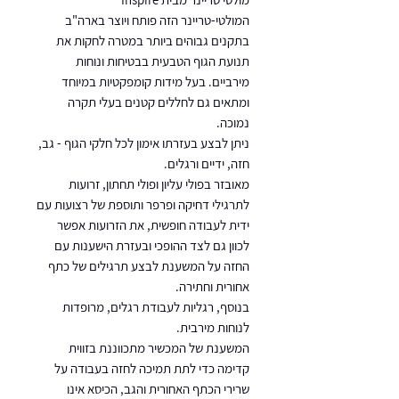
המולטי-טריינר הזה פותח ויוצר בארה"ב
בתקנים גבוהים ביותר במטרה לחקות את
תנועת הגוף הטבעית בבטיחות ונוחות
מירביים. בעל מידות קומפקטיות במיוחד
ומתאים גם לחללים קטנים בעלי תקרה
נמוכה.
ניתן לבצע בעזרתו אימון לכל חלקי הגוף - גב,
חזה, ידיים ורגלים.
מאובזר בפולי עליון ופולי תחתון, זרועות
לתרגילי דחיקה ופרפר ותוספת של רצועות עם
ידית לעבודה חופשית, את הזרועות אפשר
לכוון גם לצד ההופכי ובעזרת הישענות עם
החזה על המשענת לבצע תרגילים של כתף
אחורית וחתירה.
בנוסף, רגליות לעבודת רגלים, מרופדות
לנוחות מירבית.
המשענת של המכשיר מתכווננת בזווית
קדימה כדי לתת תמיכה לחזה בעבודה על
שרירי הכתף האחורית והגב, הכיסא אינו