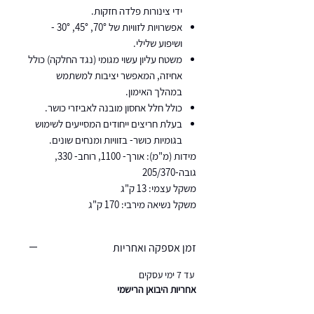
ידי צינורות פלדה חזקות.
אפשרויות לזוויות של 70°, 45°, 30° -
ושיפוע שלילי.
משטח עליון עשוי מגומי (נגד החלקה) כולל
אחיזה, המאפשר יציבות למשתמש
במהלך האימון.
כולל חלל אחסון מובנה לאביזרי כושר.
בעלת חריצים ייחודים המסייעים לשימוש
בגומיות כושר- בזוויות ומנחים שונים.
מידות (מ"מ): אורך- 1100, רוחב- 330,
גובה-205/370
משקל עצמי: 13 ק"ג
משקל נשיאה מירבי: 170 ק"ג
זמן אספקה ואחריות
עד 7 ימי עסקים
אחריות היבואן הרישמי