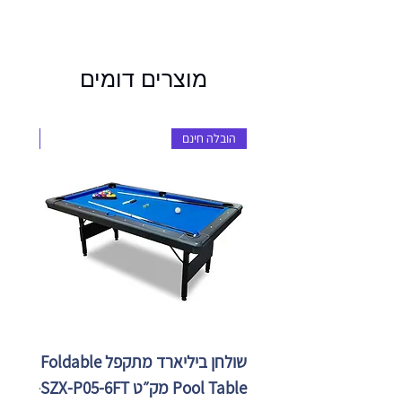
מוצרים דומים
הובלה חינם
הובלה 
שולחן ביליארד מתקפל Foldable
Pool Table מק״ט SZX-P05-6FT
X-P05-