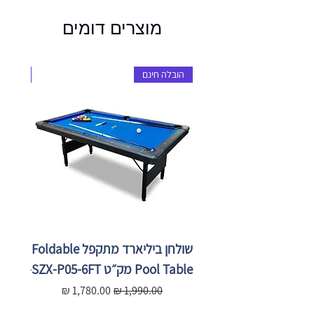
מוצרים דומים
הובלה חינם
הובלה 
שולחן ביליארד מתקפל Foldable
Pool Table מק״ט SZX-P05-6FT
X-P05-
מחיר רגיל
מחיר מבצע
מ