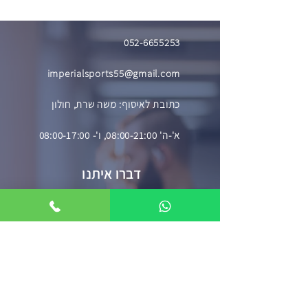
052-6655253
imperialsports55@gmail.com
כתובת לאיסוף: משה שרת, חולון
א'-ה' 08:00-21:00, ו'- 08:00-17:00
דברו איתנו
השאירו פרטים וניצור עמכם קשר בהקדם