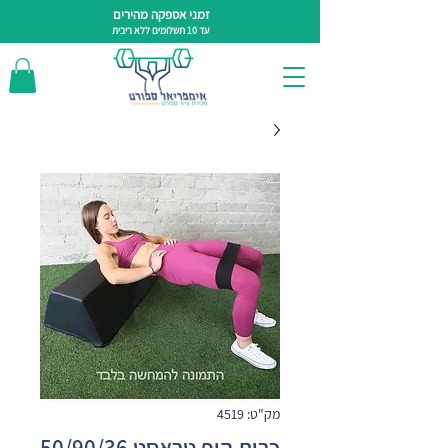
זמני אספקה מהירים
עד 10 תשלומים ללא ריבית
מק"ט: 4519
כרית היפ טראסט 50/90/36