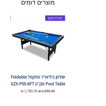
מוצרים דומים
הובלה חינם
הובלה 
שולחן ביליארד מתקפל Foldable
Pool Table מק״ט SZX-P05-6FT
X-P05-
מחיר רגיל
מחיר מבצע
מ