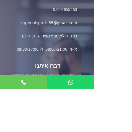
052-6655253
imperialsports55@gmail.com
כתובת לאיסוף: משה שרת, חולון
א'-ה' 08:00-21:00, ו'- 08:00-17:00
דברו איתנו
השאירו פרטים וניצור עמכם קשר בהקדם