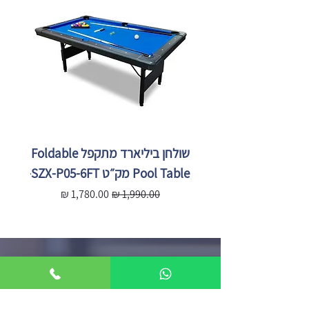
שולחן ביליארד מתקפל Foldable
Pool Table מק״ט SZX-P05-6FT
X-P05-
מחיר רגיל
מחיר מבצע
מ
052-6655253
imperialsports55@gmail.com