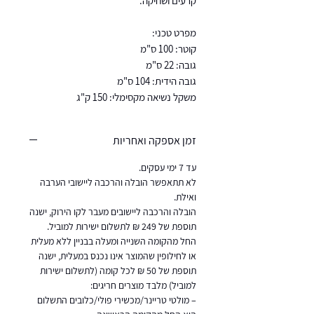
קרעים ושחיקה.
מפרט טכני:
קוטר: 100 ס"מ
גובה: 22 ס"מ
גובה הידית: 104 ס"מ
משקל נשיאה מקסימלי: 150 ק"ג
זמן אספקה ואחריות
עד 7 ימי עסקים.
לא תתאפשר הובלה והרכבה ליישובי הערבה
ואילת.
הובלה והרכבה ליישובים מעבר לקו הירוק, ישנה
תוספת של 249 ₪ לתשלום ישירות למוביל.
החל מהקומה השנייה ומעלה בבניין ללא מעלית
או לחילופין שהמוצר אינו נכנס במעלית, ישנה
תוספת של 50 ₪ לכל קומה (לתשלום ישירות
למוביל) מלבד מוצרים חריגים:
– מולטי טריינר/מכשירי פולי/כלובים התשלום