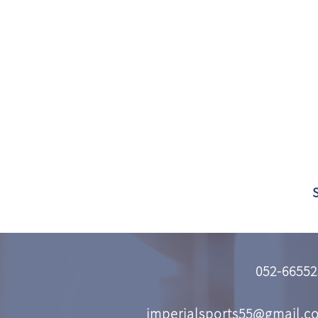
052-66552
imperialsports55@gmail.c