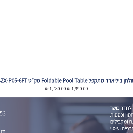
חן ביליארד מתקפל Foldable Pool Table מק״ט SZX-P05-6FT
מחיר רגיל
מחיר מבצע
 לחדר כושר
53
סון וכפפות
 ומקבילים
רפיה ועיסוי
om