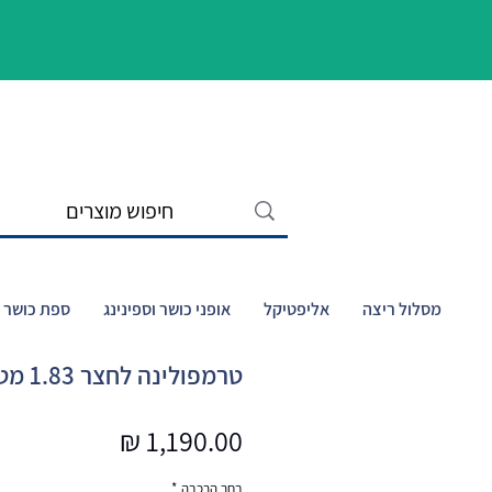
מסלול ריצה
אליפטיקל
אופני כושר וספינינג
ספת כושר ו
טרמפולינה לחצר 1.83 מטר Jump6 VO2
מחיר
בחר הרכבה
*