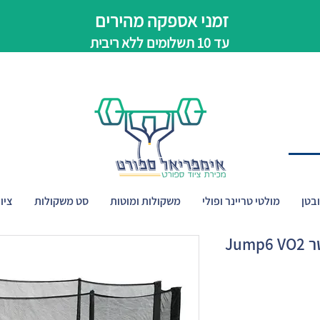
זמני אספקה מהירים
עד 10 תשלומים ללא ריבית
בטן
מולטי טריינר ופולי
משקולות ומוטות
סט משקולות
ציו