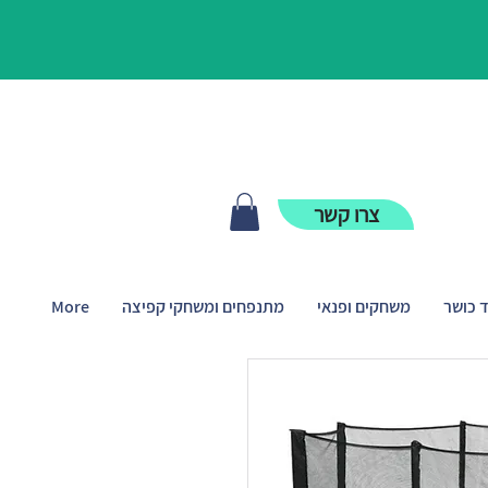
צרו קשר
ד כושר
משחקים ופנאי
מתנפחים ומשחקי קפיצה
More