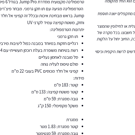
ום הוא החל מהקומה
טרמפולינה מקצועית מסדרת Jump Pro בגודל 6 פיט (1.83 מטר)
הטרמפולינה מגיעה עם תו תקן גרמני. מבחר פיצ'רי
יט ומעלה שאינם מתקפלים ישנה תוספת
Jump בראש מבחינת איכות ובכלל זה קפיצי אל חל
וחזק, משטח קפיצה עמיד לקרני UV
ית או לחילופין שהמוצר
יתרונות הטרמפולינה:
על חשבונו. בכל מקרה של
תו תקן גרמני
ה, החיוב יחול על הלקוח.
רגליים חזקות במיוחד במבנה כפול ליציבות מירבי
רשת בטיחות משופרת בעלת רוכסן תעשייתי עם 4 סוגרי בטיחות
לשלדה, שנה למשטח הקפיצה, 3 חודשים לרשת היקפית וכיסוי
סל מובנה לאחסון נעליים
סולם טיפוס לעליה נוחה
קפיצי אל חלד מכוסים PVC בעובי 22 מ"מ
מידות:
קוטר: 183 ס"מ
קוטר משטח קפיצה: 133 ס"מ
גובה מסגרת: 59 ס"מ
משקל מקסימלי: 150 ק"ג
מסגרת
קוטר מסגרת: 1.83 מטר
גובה מסגרת: 59 סנטימטר