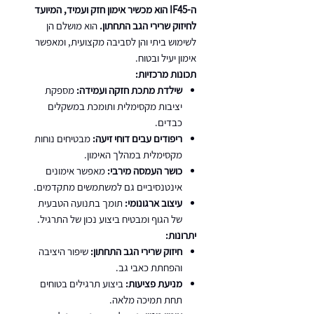
ה-IF45 הוא מכשיר אימון חזק ועמיד, המיועד
לחיזוק שרירי הגב התחתון.
הוא מושלם הן
לשימוש ביתי והן לסביבה מקצועית, ומאפשר
אימון יעיל ובטוח.
תכונות מרכזיות:
שילדת מתכת חזקה ועמידה:
מספקת
יציבות מקסימלית ותומכת במשקלים
כבדים.
ריפודים עבים דוחי זיעה:
מבטיחים נוחות
מקסימלית במהלך האימון.
כושר העמסה מירבי:
מאפשר אימונים
אינטנסיביים גם למשתמשים מתקדמים.
עיצוב ארגונומי:
תומך בתנועה הטבעית
של הגוף ומבטיח ביצוע נכון של התרגיל.
יתרונות:
חיזוק שרירי הגב התחתון:
שיפור היציבה
והפחתת כאבי גב.
מניעת פציעות:
ביצוע תרגילים בטוחים
תחת תמיכה מלאה.