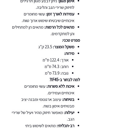
אימון מגוון:
ניתן לבצע מגוון תרגילים
לחיזוק שרירי הגב והליבה.
עמידות לאורך זמן:
עשוי מחומרים
איכותיים שיבטיחו שימוש ארוך טווח.
מתאים לכל הרמות:
מתאים הן למתחילים
והן למתקדמים.
מפרט טכני:
משקל המוצר:
23.5 ק"ג
מידות:
אורך: 122.4 ס"מ
רוחב: 74.3 ס"מ
גובה: 73.9 ס"מ
למה לבחור ב-IF45?
איכות ללא פשרות:
עשוי מחומרים
איכותיים ועמידים.
בטיחות:
עיצוב ארגונומי ומבנה יציב
מבטיחים אימון בטוח.
יעילות:
מאפשר חיזוק מהיר ויעיל של שרירי
הגב.
רב-תכליתי:
מתאים לשימוש ביתי