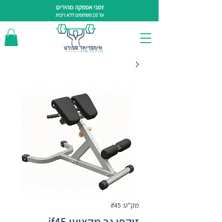
זמני אספקה מהירים
עד 10 תשלומים ללא ריבית
מק"ט: if45
זוקפי גב מקצועי if45