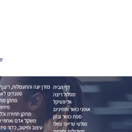
שול
מזרן יוגה והתעמלות, ריצוף
דף הבית
סטנדים לאח
מסלול ריצה
מתקן מתח
אליפטיקל
פיזיות
אופני כושר וספינינג
מתקן חתירה וכל
ספת כושר ובטן
משקל אדם ואחוזי שו
מולטי טריינר ופולי
עיצוב וחיטוב, כדור פיזיו 
משקולות ומוטות