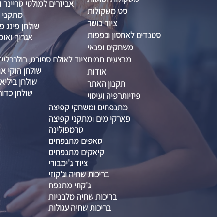
אביזרים למולטי טריינר ו
סט משקולות
מתקני ס
ציוד כושר
שולחן פינג פו
סטנדים לאחסון וכפפות
אגרוף ואומ
משחקים ופנאי
מבצעים חמים
ציוד לאולם ספורט, רולרבליי
שולחן הוקי אוו
אודות
שולחן ביליא
תקנון האתר
שולחן כדור
פיזיותרפיה ועיסוי
מתנפחים ומשחקי קפיצה
פארקי מים ומתקני קפיצה
טרמפולינה
סאפים מתנפחים
קיאקים מתנפחים
ציוד ג'ימבורי
בריכות שחיה וג'קוזי
ג'קוזי מתנפח
בריכות שחיה מלבניות
בריכות שחיה עגולות