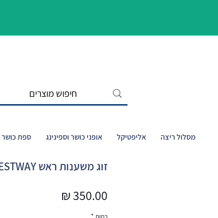
מסלול ריצה
אליפטיקל
אופני כושר וספינינג
ספת כושר ו
זוג משענות ראש BESTWAY דגם 60307
מחיר
כמות
*