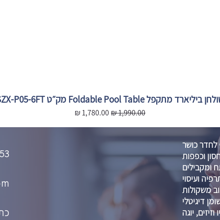
חן ביליארד מתקפל Foldable Pool Table מק״ט SZX-P05-6FT
מחיר רגיל
מחיר מבצע
 לחדר כושר
53
סון וכפפות
 ומקבילים
רפיה ועיסוי
om
וב משקולות
מן דיגיטלי
כתו
וזיזים, יוגה