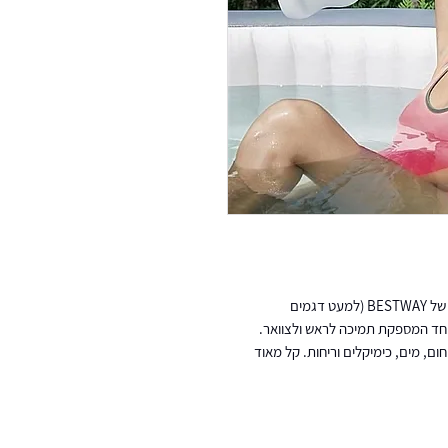
2 משענות ראש יוקרתיות המתאימות למערכות הספא של BESTWAY (למעט דגמים
רכה ונוחה במיוחד המספקת תמיכה לראש ולצוואר.
 מקצף PU אורגני העמיד ב-100% בפני חום, מים, כימיקלים וריחות. קל מאוד