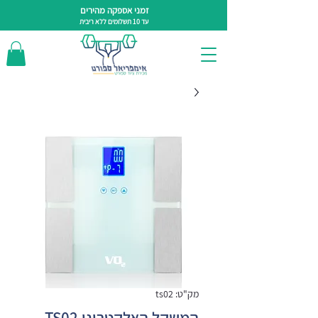
זמני אספקה מהירים
עד 10 תשלומים ללא ריבית
מק"ט: ts02
המשקל האלקטרוני TS02