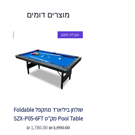
מוצרים דומים
הובלה חינם
הובלה 
שולחן ביליארד מתקפל Foldable
Pool Table מק״ט SZX-P05-6FT
X-P05-
מחיר רגיל
מחיר מבצע