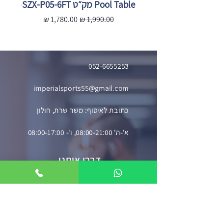
Pool Table מק״ט SZX-P05-6FT
X-P05-
מחיר רגיל
מחיר מבצע
מ
052-6655253
imperialsports55@gmail.com
כתובת לאיסוף: משה שרת, חולון
א'-ה' 08:00-21:00, ו'- 08:00-17:00
דברו איתנו
השאירו פרטים וניצור עמכם קשר בהקדם