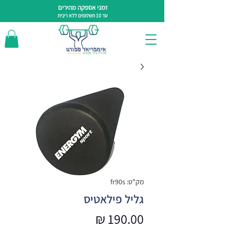
זמני אספקה מהירים
עד 10 תשלומים ללא ריבית
מק"ט: fr90s
גליל פילאטיס
מחיר