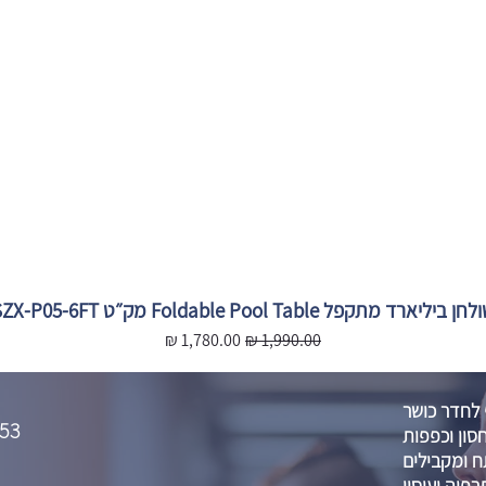
חן ביליארד מתקפל Foldable Pool Table מק״ט SZX-P05-6FT
מחיר רגיל
מחיר מבצע
 לחדר כושר
53
סון וכפפות
 ומקבילים
רפיה ועיסוי