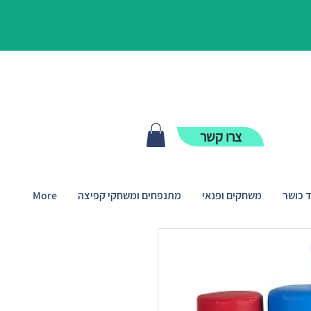
צרו קשר
ד כושר
משחקים ופנאי
מתנפחים ומשחקי קפיצה
More