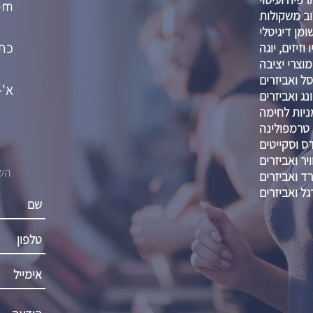
om
וב משקולות
מן דיגיטלי
כתו
וזיזים, יוגה
מוצרי יציבה
ל ואביזרים
א'-ה' :00-21:00
נג ואביזרים
ניות לחימה
טרמפולינה
דס וסקייטים
יר ואביזרים
השא
רד ואביזרים
גל ואביזרים