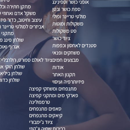
אופני כושר וספינינג
מתקן חתירה וכל
ספת כושר ובטן
משקל אדם ואחוזי שו
מולטי טריינר ופולי
עיצוב וחיטוב, כדור פיזיו 
משקולות ומוטות
אביזרים למולטי טריינר ו
סט משקולות
מתקני ס
ציוד כושר
שולחן פינג פו
סטנדים לאחסון וכפפות
אגרוף ואומ
משחקים ופנאי
מבצעים חמים
ציוד לאולם ספורט, רולרבליי
שולחן הוקי אוו
אודות
שולחן ביליא
תקנון האתר
שולחן כדור
פיזיותרפיה ועיסוי
מתנפחים ומשחקי קפיצה
פארקי מים ומתקני קפיצה
טרמפולינה
סאפים מתנפחים
קיאקים מתנפחים
ציוד ג'ימבורי
בריכות שחיה וג'קוזי