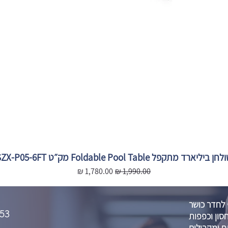
חן ביליארד מתקפל Foldable Pool Table מק״ט SZX-P05-6FT
מחיר רגיל
מחיר מבצע
 לחדר כושר
53
סון וכפפות
 ומקבילים