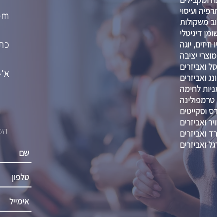
רפיה ועיסוי
om
וב משקולות
מן דיגיטלי
כתו
וזיזים, יוגה
מוצרי יציבה
ל ואביזרים
א'-ה' :00-21:00
נג ואביזרים
ניות לחימה
טרמפולינה
דס וסקייטים
יר ואביזרים
השא
רד ואביזרים
גל ואביזרים