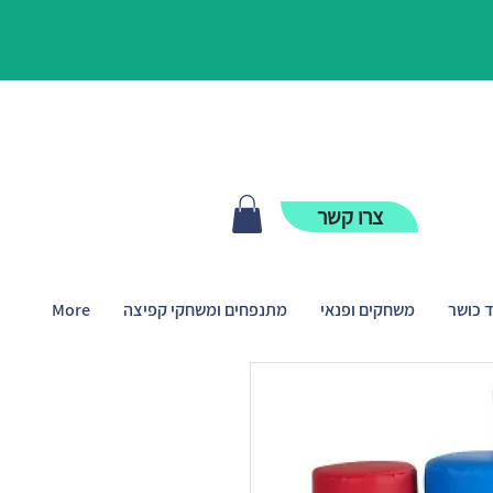
צרו קשר
ד כושר
משחקים ופנאי
מתנפחים ומשחקי קפיצה
More