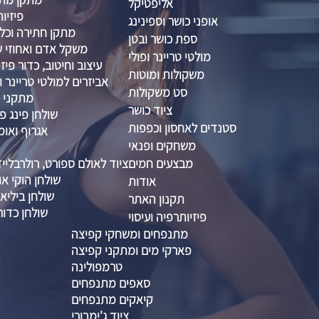
אליפטיקל
פיזיות
אופני כושר וספינינג
מתקן חתירה וכל
ספת כושר ובטן
משקל אדם ואחוזי שו
מולטי טריינר ופולי
עיצוב וחיטוב, כדור פיזיו 
משקולות ומוטות
אביזרים למולטי טריינר ו
סט משקולות
מתקני ס
ציוד כושר
שולחן פינג פו
סטנדים לאחסון וכפפות
אגרוף ואומ
משחקים ופנאי
מבצעים חמים
ציוד לאולם ספורט, רולרבליי
שולחן הוקי אוו
אודות
שולחן ביליא
תקנון האתר
שולחן כדור
פיזיותרפיה ועיסוי
מתנפחים ומשחקי קפיצה
פארקי מים ומתקני קפיצה
טרמפולינה
סאפים מתנפחים
קיאקים מתנפחים
ציוד ג'ימבורי