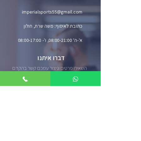
imperialsports55@gmail.com
כתובת לאיסוף: משה שרת, חולון
א'-ה' 08:00-21:00, ו'- 08:00-17:00
דברו איתנו
השאירו פרטים וניצור עמכם קשר בהקדם