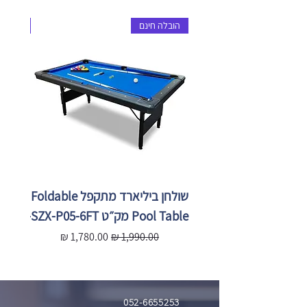
הובלה חינם
הובלה 
שולחן ביליארד מתקפל Foldable
Pool Table מק״ט SZX-P05-6FT
X-P05-
מחיר רגיל
מחיר מבצע
מ
052-6655253