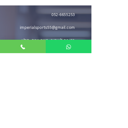
052-6655253
imperialsports55@gmail.com
כתובת לאיסוף: משה שרת, חולון
א'-ה' 08:00-21:00, ו'- 08:00-17:00
דברו איתנו
השאירו פרטים וניצור עמכם קשר בהקדם