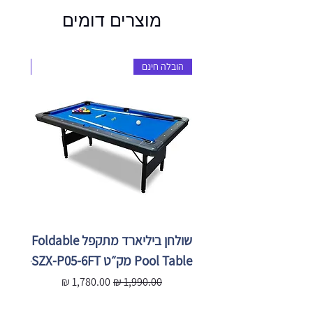
מוצרים דומים
הובלה חינם
הובלה 
שולחן ביליארד מתקפל Foldable
Pool Table מק״ט SZX-P05-6FT
X-P05-
מחיר רגיל
מחיר מבצע
מ