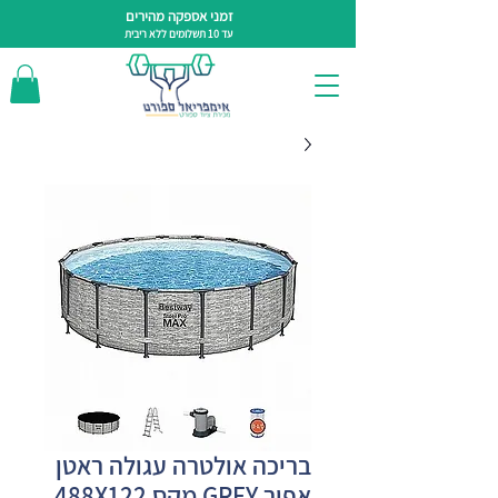
זמני אספקה מהירים
עד 10 תשלומים ללא ריבית
בריכה אולטרה עגולה ראטן
אפור GREY מקס 488X122