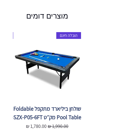
מוצרים דומים
הובלה חינם
הובלה 
שולחן ביליארד מתקפל Foldable
Pool Table מק״ט SZX-P05-6FT
X-P05-
מחיר רגיל
מחיר מבצע