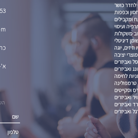
 לחדר כושר
53
סון וכפפות
 ומקבילים
רפיה ועיסוי
om
וב משקולות
מן דיגיטלי
כתו
וזיזים, יוגה
מוצרי יציבה
ל ואביזרים
א'-ה' :00-21:00
נג ואביזרים
ניות לחימה
טרמפולינה
דס וסקייטים
יר ואביזרים
השא
רד ואביזרים
גל ואביזרים