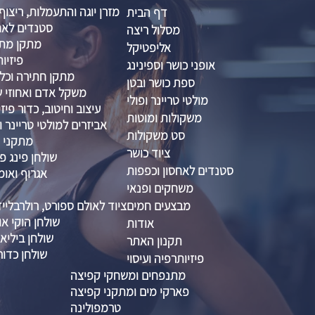
מזרן יוגה והתעמלות, ריצוף
דף הבית
סטנדים לאח
מסלול ריצה
מתקן מתח
אליפטיקל
פיזיות
אופני כושר וספינינג
מתקן חתירה וכל
ספת כושר ובטן
משקל אדם ואחוזי שו
מולטי טריינר ופולי
עיצוב וחיטוב, כדור פיזיו 
משקולות ומוטות
אביזרים למולטי טריינר ו
סט משקולות
מתקני ס
ציוד כושר
שולחן פינג פו
סטנדים לאחסון וכפפות
אגרוף ואומ
משחקים ופנאי
מבצעים חמים
ציוד לאולם ספורט, רולרבליי
שולחן הוקי אוו
אודות
שולחן ביליא
תקנון האתר
שולחן כדור
פיזיותרפיה ועיסוי
מתנפחים ומשחקי קפיצה
פארקי מים ומתקני קפיצה
טרמפולינה