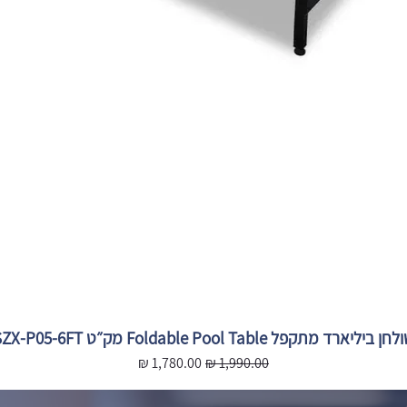
חן ביליארד מתקפל Foldable Pool Table מק״ט SZX-P05-6FT
מחיר רגיל
מחיר מבצע