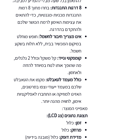
להתאמן בכל שעה מבלי להפריע לסביבה.
8 דרגות התנגדות:
בחרו מתוך 8 רמות
התנגדות מכניות-מגנטיות, כדי להתאים
את עצימות האימון לרמת הכושר שלכם
ולהתקדם בהדרגה.
אינו מצריך חיבור לחשמל:
חופש מוחלט
במיקום המכשיר בבית, ללא תלות בשקע
חשמל.
קומפקטי ונייד:
קל משקל וכולל 2 גלגלים,
מה שהופך אותו לנוח במיוחד להזזה
ולאחסון.
כולל מעמד לטאבלט:
מקמו את הטאבלט
שלכם במעמד ייעודי וצפו בסרטונים,
האזינו למוזיקה או התחברו לאפליקציות
אימון, לחוויה מהנה יותר.
מאפייני המוצר:
תצוגת נתונים (צג LCD):
זמן:
כלול
מרחק:
כלול
מדידת דופק:
כלול (מובנה בידיות)