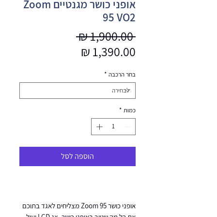
אופני כושר מגנטיים Zoom
95 VO2
מחיר
 ‏1,900.00 ‏₪ 
מחיר
רגיל
מבצע
בחר הרכבה
*
כמות
*
הוספה לסל
אופני כושר Zoom 95 מצליחים לאגד בתוכם
את כל מה שטוב באופני כושר. צג LCD יעיל