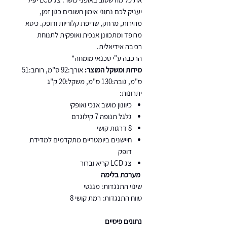
יעניק לכם נתוני אימון חשובים כגון זמן,
מהירות, מרחק, שריפת קלוריות ודופק. כיסא
מרופד ומתכוונן אנכית ואופקית לתנוחת
רכיבה אידיאלית.
הרכבה ע"י טכנאי מומחה*
מידות ומשקל המוצר:
אורך:92 ס"מ, רוחב:51
ס"מ, גובה:130 ס"מ, משקל:20 ק"ג
יתרונות:
כיוונון מושב אנכי ואופקי
גלגל תנופה 7 קילוגרם
8 דרגות קושי
חיישנים ביומטריים מתקדמים למדידת
דופק
צג LCD קריא וברור
מערכת בלימה
שינוי התנגדות: מגנטי
טווח התנגדות: רמת קושי 8
נתונים פיסיים