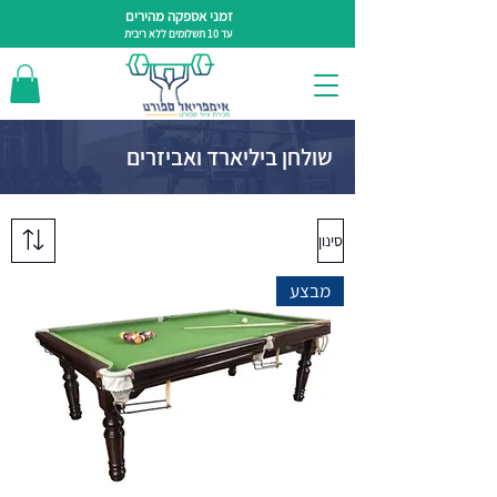
זמני אספקה מהירים
עד 10 תשלומים ללא ריבית
שולחן ביליארד ואביזרים
סינון
מבצע