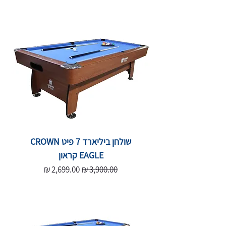
שולחן ביליארד 7 פיט CROWN
EAGLE קראון
מחיר רגיל
מחיר מבצע