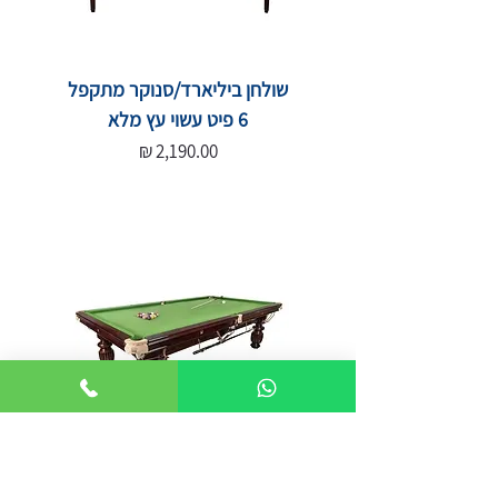
שולחן ביליארד/סנוקר מתקפל
6 פיט עשוי עץ מלא
מחיר
שולחן סנוקר מקצועי 8 פיט