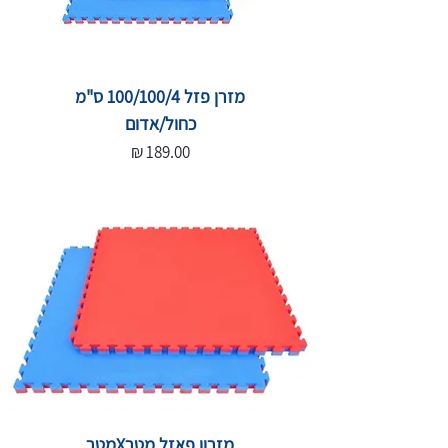
מזרן פזל 100/100/4 ס"מ
כחול/אדום
מחיר
מזרון פאזל מטרXמטר