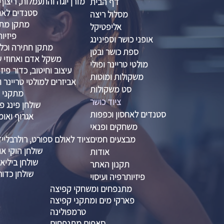
מזרן יוגה והתעמלות, ריצוף
דף הבית
סטנדים לאח
מסלול ריצה
מתקן מתח
אליפטיקל
פיזיות
אופני כושר וספינינג
מתקן חתירה וכל
ספת כושר ובטן
משקל אדם ואחוזי שו
מולטי טריינר ופולי
עיצוב וחיטוב, כדור פיזיו 
משקולות ומוטות
אביזרים למולטי טריינר ו
סט משקולות
מתקני ס
ציוד כושר
שולחן פינג פו
סטנדים לאחסון וכפפות
אגרוף ואומ
משחקים ופנאי
מבצעים חמים
ציוד לאולם ספורט, רולרבליי
שולחן הוקי אוו
אודות
שולחן ביליא
תקנון האתר
שולחן כדור
פיזיותרפיה ועיסוי
מתנפחים ומשחקי קפיצה
פארקי מים ומתקני קפיצה
טרמפולינה
סאפים מתנפחים