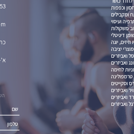
 לחדר כושר
53
סון וכפפות
 ומקבילים
רפיה ועיסוי
om
וב משקולות
מן דיגיטלי
כתו
וזיזים, יוגה
מוצרי יציבה
ל ואביזרים
א'-ה' :00-21:00
נג ואביזרים
ניות לחימה
טרמפולינה
דס וסקייטים
יר ואביזרים
השא
רד ואביזרים
גל ואביזרים