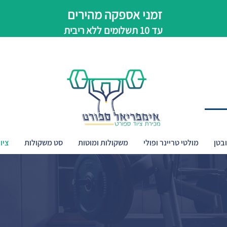
זמני אספקה מהירים
עד 10 תשלומים ללא ריבית
בטן
מולטי טריינר ופולי
משקולות ומוטות
סט משקולות
ציו