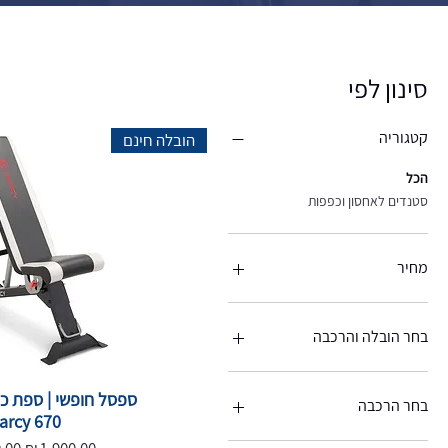
סינון לפי
קטגוריה
הובלה חינם
הכל
סטנדים לאחסון וכפפות
מחיר
בחר הובלה והרכבה
איסוף עצמי
ספסל חופשי | ספת כו
הובלה בלבד 200 ישירות לשליח
בחר הרכבה
arcy 670
הובלה והרכבה 300 שקל ישירות
מחיר רגיל
מחי
למתקין
כולל הרכבה