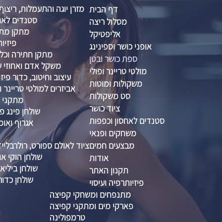
מזרן יוגה והתעמלות, ריצוף
דף הבית
סטנדים לאח
מסלול ריצה
מתקן מתח
אליפטיקל
פיזיות
אופני כושר וספינינג
מתקן חתירה וכל
ספת כושר ובטן
משקל אדם ואחוזי שו
מולטי טריינר ופולי
עיצוב וחיטוב, כדור פיזיו 
משקולות ומוטות
אביזרים למולטי טריינר ו
סט משקולות
מתקני ס
ציוד כושר
שולחן פינג פו
סטנדים לאחסון וכפפות
אגרוף ואומ
משחקים ופנאי
מבצעים חמים
ציוד לאולם ספורט, רולרבליי
שולחן הוקי אוו
אודות
שולחן ביליא
תקנון האתר
שולחן כדור
פיזיותרפיה ועיסוי
מתנפחים ומשחקי קפיצה
פארקי מים ומתקני קפיצה
טרמפולינה