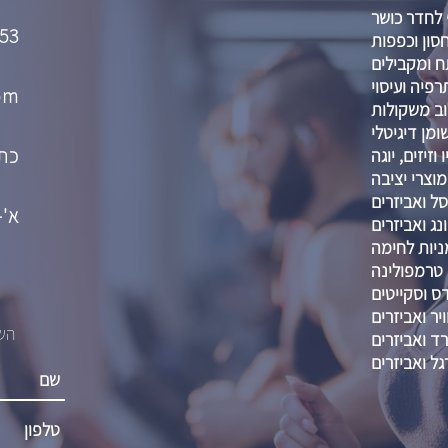
 לחדר כושר
53
סון וכפפות
 ומקבילים
רפיה ועיסוי
om
וב משקולות
מן דיגיטלי
כתו
וזיזים, יוגה
מוצרי יציבה
ל ואביזרים
א'-ה' :00-21:00
נג ואביזרים
ניות לחימה
טרמפולינה
דס וסקייטים
יר ואביזרים
השא
רד ואביזרים
גל ואביזרים