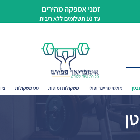
זמני אספקה מהירים
עד 10 תשלומים ללא ריבית
בטן
מולטי טריינר ופולי
משקולות ומוטות
סט משקולות
ציו
טן