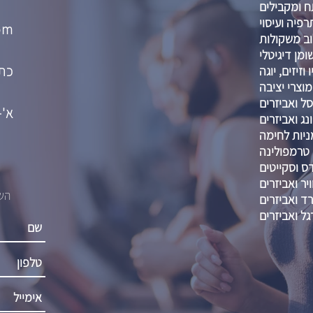
 ומקבילים
רפיה ועיסוי
om
וב משקולות
מן דיגיטלי
כתו
וזיזים, יוגה
מוצרי יציבה
ל ואביזרים
א'-ה' :00-21:00
נג ואביזרים
ניות לחימה
טרמפולינה
דס וסקייטים
יר ואביזרים
השא
רד ואביזרים
גל ואביזרים