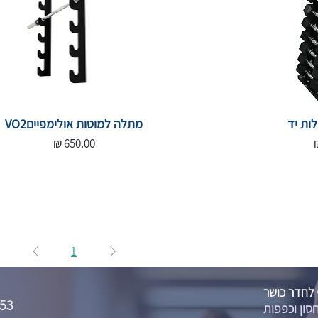
ות יד
מתלה למוטות אולימפייםVO2
מחיר
1
 לחדר כושר
53
סון וכפפות