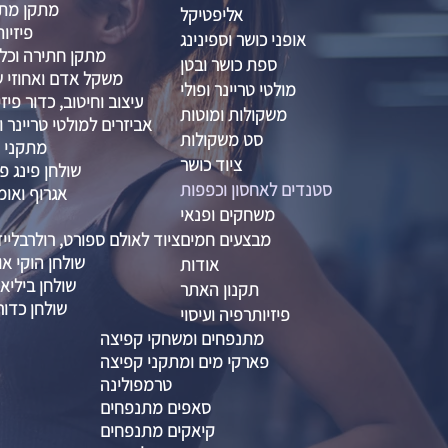
מתקן מתח
אליפטיקל
פיזיות
אופני כושר וספינינג
מתקן חתירה וכל
ספת כושר ובטן
משקל אדם ואחוזי שו
מולטי טריינר ופולי
עיצוב וחיטוב, כדור פיזיו 
משקולות ומוטות
אביזרים למולטי טריינר ו
סט משקולות
מתקני ס
ציוד כושר
שולחן פינג פו
סטנדים לאחסון וכפפות
אגרוף ואומ
משחקים ופנאי
מבצעים חמים
ציוד לאולם ספורט, רולרבליי
שולחן הוקי אוו
אודות
שולחן ביליא
תקנון האתר
שולחן כדור
פיזיותרפיה ועיסוי
מתנפחים ומשחקי קפיצה
פארקי מים ומתקני קפיצה
טרמפולינה
סאפים מתנפחים
קיאקים מתנפחים