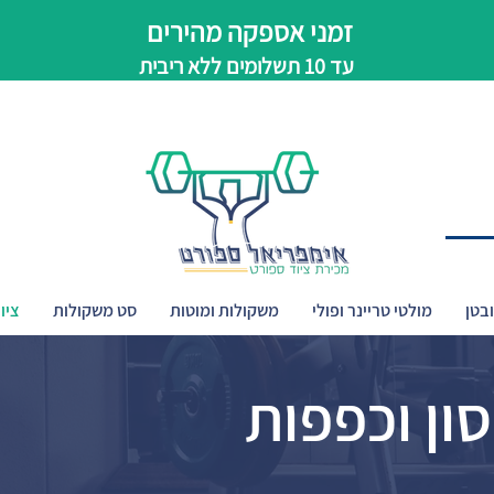
זמני אספקה מהירים
עד 10 תשלומים ללא ריבית
בטן
מולטי טריינר ופולי
משקולות ומוטות
סט משקולות
ציו
ון וכפפות