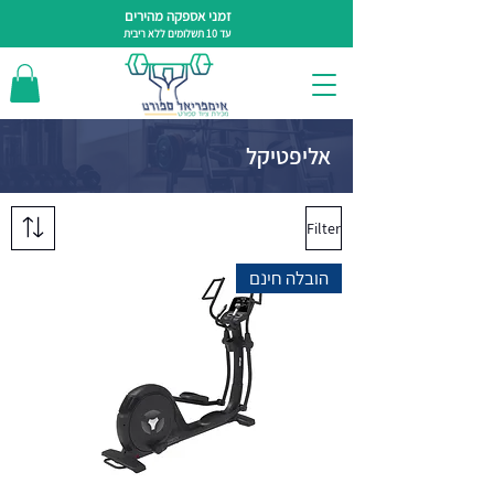
זמני אספקה מהירים
עד 10 תשלומים ללא ריבית
אליפטיקל
Filter
הובלה חינם