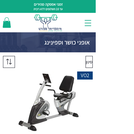
זמני אספקה מהירים
עד 10 תשלומים ללא ריבית
אופני כושר וספינינג
סינון
VO2